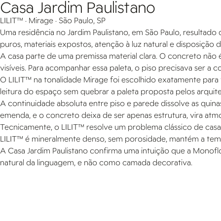
Casa Jardim Paulistano
LILIT™ · Mirage · São Paulo, SP
Uma residência no Jardim Paulistano, em São Paulo, resultad
puros, materiais expostos, atenção à luz natural e disposição
A casa parte de uma premissa material clara. O concreto não é
visíveis. Para acompanhar essa paleta, o piso precisava ser a 
O LILIT™ na tonalidade Mirage foi escolhido exatamente para 
leitura do espaço sem quebrar a paleta proposta pelos arquite
A continuidade absoluta entre piso e parede dissolve as quina
emenda, e o concreto deixa de ser apenas estrutura, vira atmo
Tecnicamente, o LILIT™ resolve um problema clássico de cas
LILIT™ é mineralmente denso, sem porosidade, mantém a temp
A Casa Jardim Paulistano confirma uma intuição que a Monofl
natural da linguagem, e não como camada decorativa.