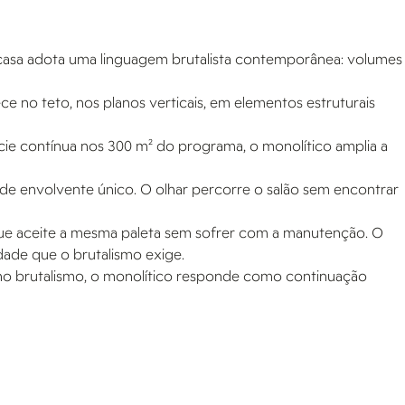
A casa adota uma linguagem brutalista contemporânea: volumes
e no teto, nos planos verticais, em elementos estruturais
cie contínua nos 300 m² do programa, o monolítico amplia a
o de envolvente único. O olhar percorre o salão sem encontrar
que aceite a mesma paleta sem sofrer com a manutenção. O
ade que o brutalismo exige.
 no brutalismo, o monolítico responde como continuação