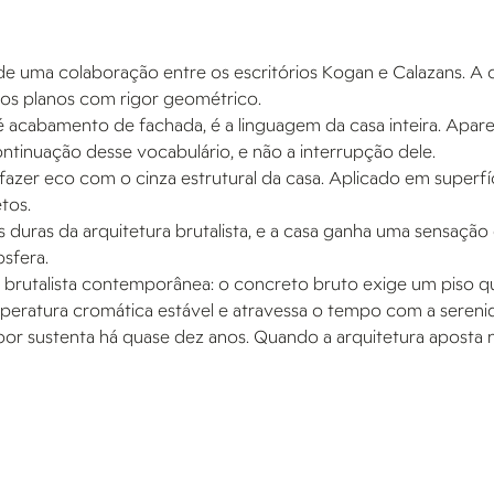
o de uma colaboração entre os escritórios Kogan e Calazans. 
 dos planos com rigor geométrico.
 acabamento de fachada, é a linguagem da casa inteira. Aparec
continuação desse vocabulário, e não a interrupção dele.
fazer eco com o cinza estrutural da casa. Aplicado em superfí
tos.
s duras da arquitetura brutalista, e a casa ganha uma sensaçã
sfera.
a brutalista contemporânea: o concreto bruto exige um piso 
eratura cromática estável e atravessa o tempo com a serenid
oor sustenta há quase dez anos. Quando a arquitetura aposta