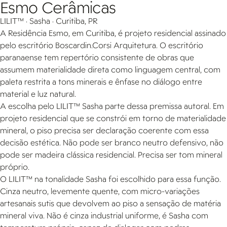
Esmo Cerâmicas
LILIT™ · Sasha · Curitiba, PR
A Residência Esmo, em Curitiba, é projeto residencial assinado
pelo escritório Boscardin.Corsi Arquitetura. O escritório
paranaense tem repertório consistente de obras que
assumem materialidade direta como linguagem central, com
paleta restrita a tons minerais e ênfase no diálogo entre
material e luz natural.
A escolha pelo LILIT™ Sasha parte dessa premissa autoral. Em
projeto residencial que se constrói em torno de materialidade
mineral, o piso precisa ser declaração coerente com essa
decisão estética. Não pode ser branco neutro defensivo, não
pode ser madeira clássica residencial. Precisa ser tom mineral
próprio.
O LILIT™ na tonalidade Sasha foi escolhido para essa função.
Cinza neutro, levemente quente, com micro-variações
artesanais sutis que devolvem ao piso a sensação de matéria
mineral viva. Não é cinza industrial uniforme, é Sasha com